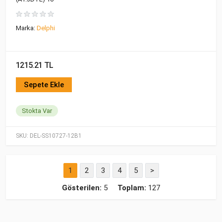
Marka:
Delphi
1215.21 TL
Sepete Ekle
Stokta Var
SKU:
DEL-SS10727-12B1
1
2
3
4
5
>
Gösterilen:
5
Toplam:
127