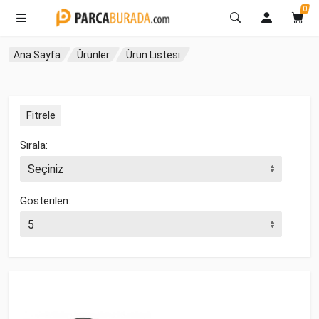
0
Ana Sayfa
Ürünler
Ürün Listesi
Fitrele
Sırala:
Gösterilen: