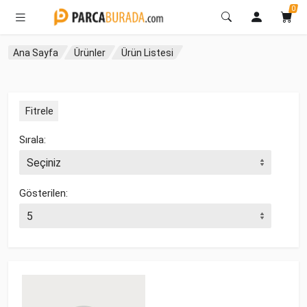
0
Ana Sayfa
Ürünler
Ürün Listesi
Fitrele
Sırala:
Gösterilen: