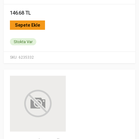
146.68 TL
Sepete Ekle
Stokta Var
SKU:
6235332