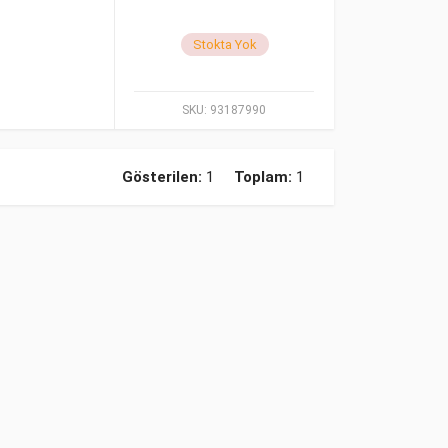
Stokta Yok
SKU:
93187990
Gösterilen:
1
Toplam:
1