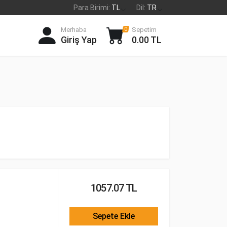
Para Birimi:
TL
Dil:
TR
Merhaba
Sepetim
0
Giriş Yap
0.00 TL
1057.07 TL
Sepete Ekle