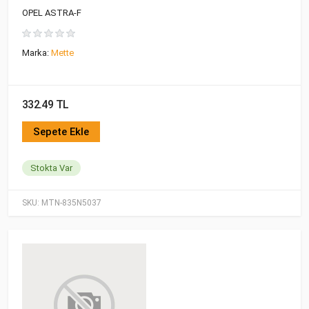
OPEL ASTRA-F
Marka:
Mette
332.49 TL
Sepete Ekle
Stokta Var
SKU:
MTN-835N5037