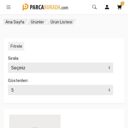
0
Ana Sayfa
Ürünler
Ürün Listesi
Fitrele
Sırala:
Gösterilen: