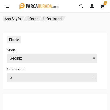
0
Ana Sayfa
Ürünler
Ürün Listesi
Fitrele
Sırala:
Gösterilen: