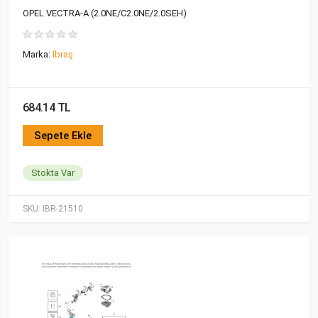
OPEL VECTRA-A (2.0NE/C2.0NE/2.0SEH)
Marka:
İbraş
684.14 TL
Sepete Ekle
Stokta Var
SKU:
IBR-21510