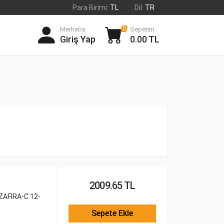
Para Birimi:
TL
Dil:
TR
Merhaba
Sepetim
0
Giriş Yap
0.00 TL
2009.65 TL
ZAFIRA-C 12-
Sepete Ekle