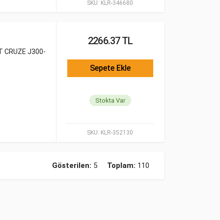
SKU:
KLR-346680
2266.37 TL
T CRUZE J300-
Sepete Ekle
Stokta Var
SKU:
KLR-352130
Gösterilen:
5
Toplam:
110