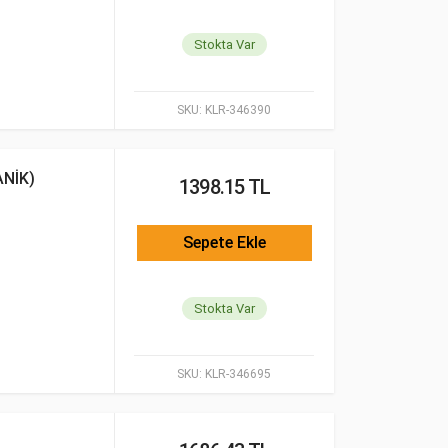
Stokta Var
SKU:
KLR-346390
NİK)
1398.15 TL
Sepete Ekle
Stokta Var
SKU:
KLR-346695