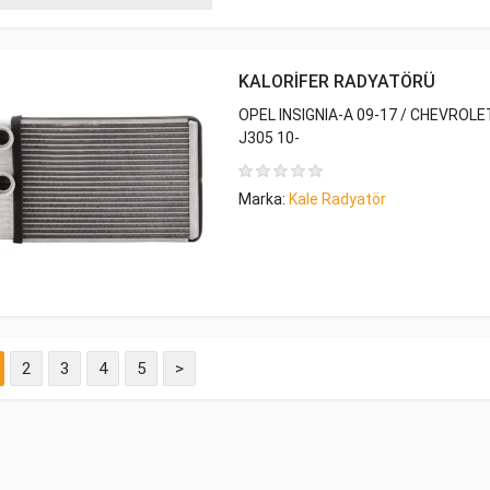
KALORİFER RADYATÖRÜ
OPEL INSIGNIA-A 09-17 / CHEVROLE
J305 10-
Marka:
Kale Radyatör
2
3
4
5
>