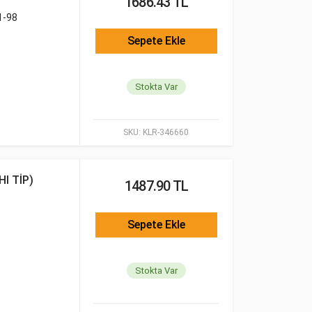
1686.43 TL
1-98
Sepete Ekle
Stokta Var
SKU:
KLR-346660
I TİP)
1487.90 TL
Sepete Ekle
Stokta Var