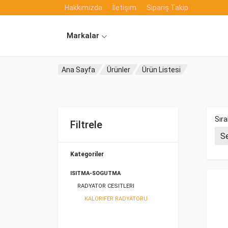
Hakkımızda
İletişim
Sipariş Takip
Markalar
Ana Sayfa
Ürünler
Ürün Listesi
Sıra
Filtrele
Kategoriler
ISITMA-SOGUTMA
RADYATOR CESITLERI
KALORIFER RADYATORU