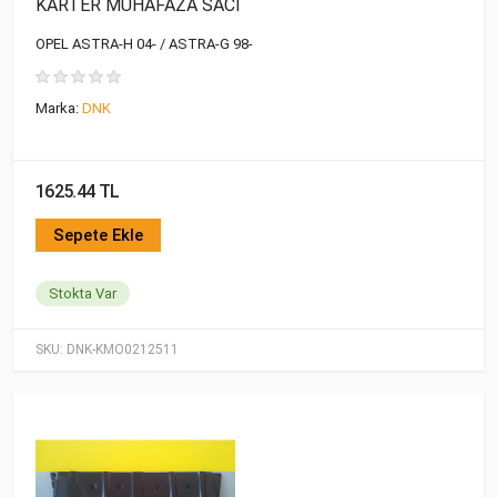
KARTER MUHAFAZA SACI
OPEL ASTRA-H 04- / ASTRA-G 98-
Marka:
DNK
1625.44 TL
Sepete Ekle
Stokta Var
SKU:
DNK-KMO0212511