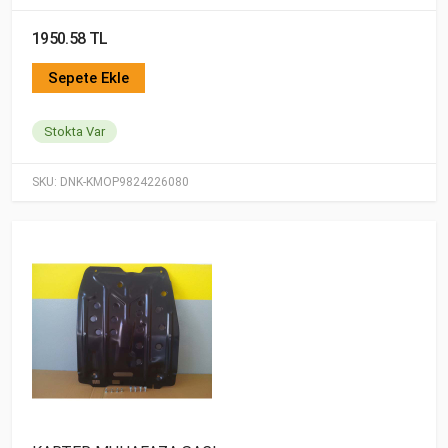
1950.58 TL
Sepete Ekle
Stokta Var
SKU:
DNK-KMOP9824226080