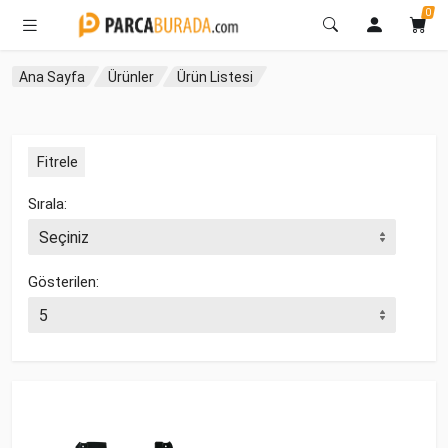
0
Ana Sayfa
Ürünler
Ürün Listesi
Fitrele
Sırala:
Gösterilen: