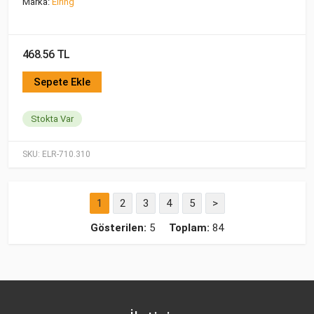
Marka:
Elring
468.56 TL
Sepete Ekle
Stokta Var
SKU:
ELR-710.310
1
2
3
4
5
>
Gösterilen:
5
Toplam:
84