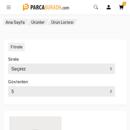
0
Ana Sayfa
Ürünler
Ürün Listesi
Fitrele
Sırala:
Gösterilen: