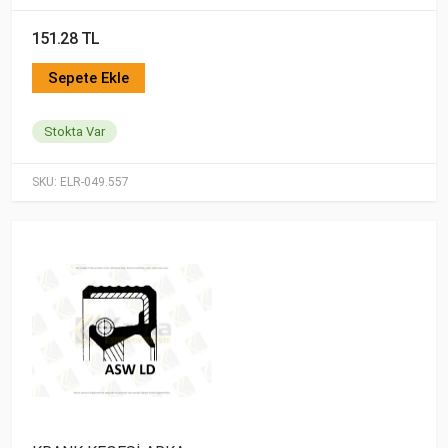
151.28 TL
Sepete Ekle
Stokta Var
SKU:
ELR-049.557