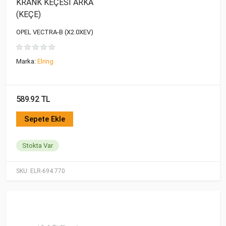
KRANK KEÇESİ ARKA
(KEÇE)
OPEL VECTRA-B (X2.0XEV)
Marka:
Elring
589.92 TL
Sepete Ekle
Stokta Var
SKU:
ELR-694.770