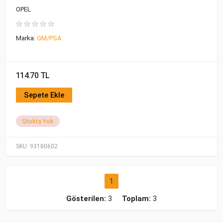
OPEL
Marka:
GM/PSA
114.70 TL
Sepete Ekle
Stokta Yok
SKU:
93180602
1
Gösterilen:
3
Toplam:
3