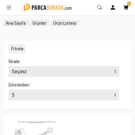
0
Ana Sayfa
Ürünler
Ürün Listesi
Fitrele
Sırala:
Gösterilen: