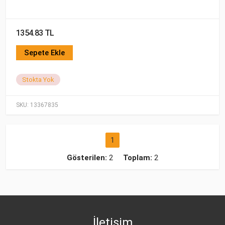
1354.83 TL
Sepete Ekle
Stokta Yok
SKU:
13367835
1
Gösterilen:
2
Toplam:
2
İletişim