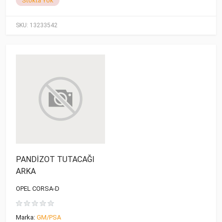
Stokta Yok
SKU:
13233542
PANDİZOT TUTACAĞI
ARKA
OPEL CORSA-D
Marka:
GM/PSA