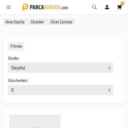
0
Ana Sayfa
Ürünler
Ürün Listesi
Fitrele
Sırala:
Gösterilen: