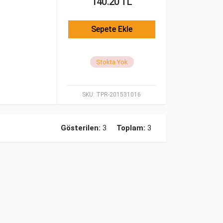
140.20 TL
Sepete Ekle
Stokta Yok
SKU:
TPR-201531016
Gösterilen:
3
Toplam:
3