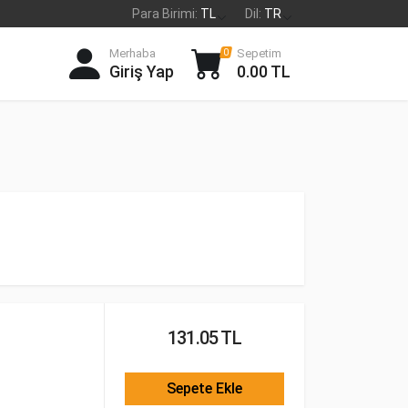
Para Birimi:
TL
Dil:
TR
Merhaba
Sepetim
0
Giriş Yap
0.00 TL
131.05 TL
Sepete Ekle