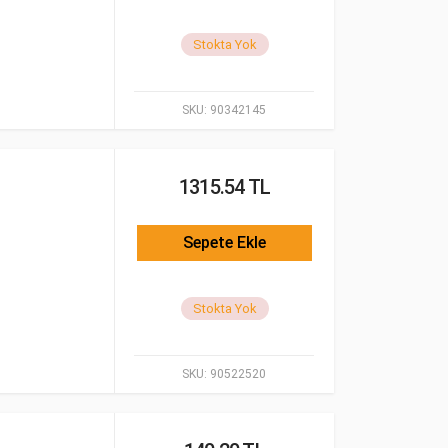
Stokta Yok
SKU:
90342145
1315.54 TL
Sepete Ekle
Stokta Yok
SKU:
90522520