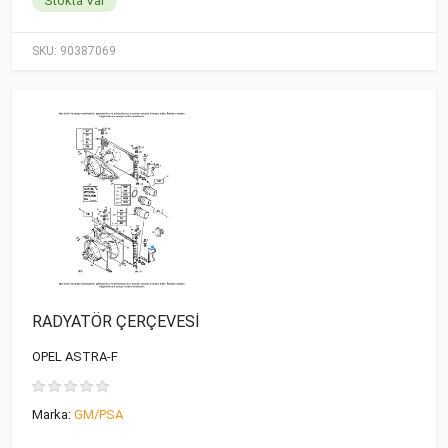
Stokta Var
SKU:
90387069
RADYATÖR ÇERÇEVESİ
OPEL ASTRA-F
Marka:
GM/PSA