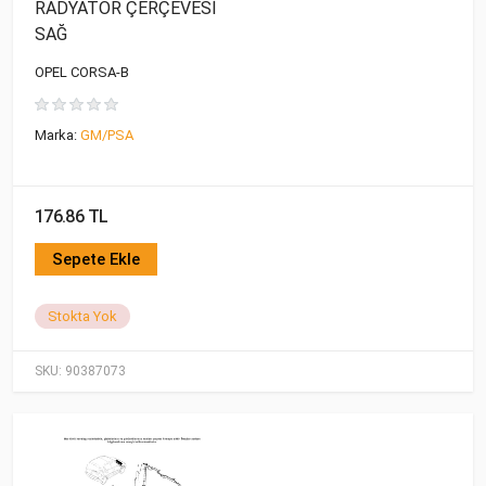
RADYATÖR ÇERÇEVESİ
SAĞ
OPEL CORSA-B
Marka:
GM/PSA
176.86 TL
Sepete Ekle
Stokta Yok
SKU:
90387073