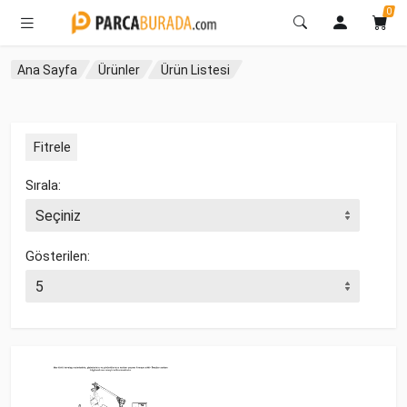
0
Ana Sayfa
Ürünler
Ürün Listesi
Fitrele
Sırala:
Gösterilen: