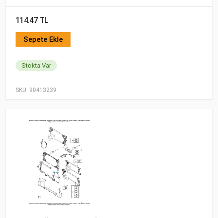
114.47 TL
Sepete Ekle
Stokta Var
SKU:
90413239