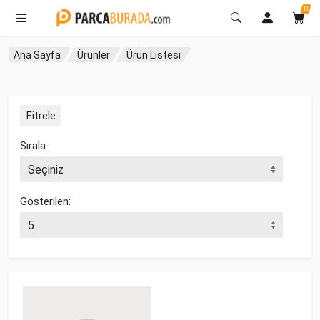
0
Ana Sayfa
Ürünler
Ürün Listesi
Fitrele
Sırala:
Gösterilen: