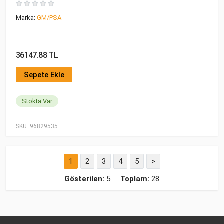
Marka:
GM/PSA
36147.88 TL
Sepete Ekle
Stokta Var
SKU:
96829535
1
2
3
4
5
>
Gösterilen:
5
Toplam:
28