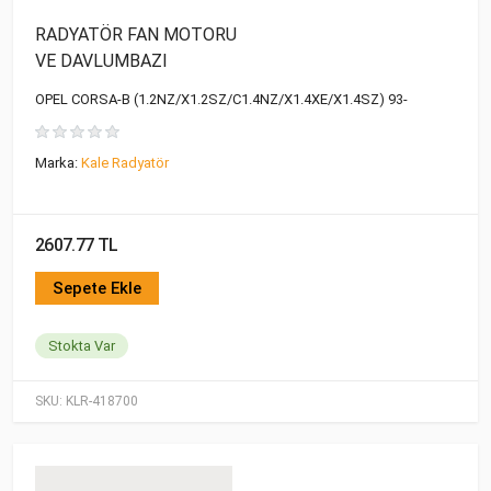
RADYATÖR FAN MOTORU
VE DAVLUMBAZI
OPEL CORSA-B (1.2NZ/X1.2SZ/C1.4NZ/X1.4XE/X1.4SZ) 93-
Marka:
Kale Radyatör
2607.77 TL
Sepete Ekle
Stokta Var
SKU:
KLR-418700