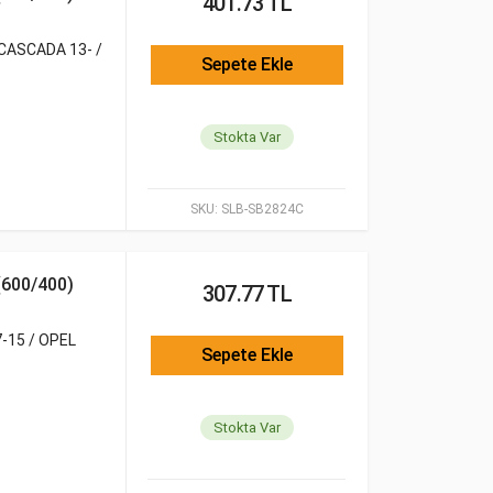
401.73 TL
 CASCADA 13- /
Sepete Ekle
Stokta Var
SKU:
SLB-SB2824C
600/400)
307.77 TL
-15 / OPEL
Sepete Ekle
Stokta Var