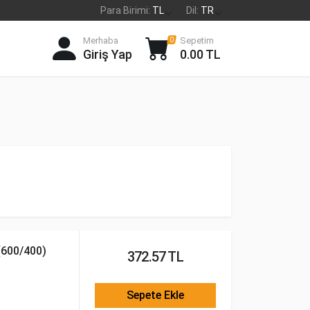
Para Birimi:
TL
Dil:
TR
Merhaba
Sepetim
0
Giriş Yap
0.00 TL
600/400)
372.57 TL
Sepete Ekle