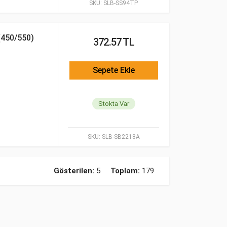
SKU:
SLB-SS94TP
450/550)
372.57 TL
Sepete Ekle
Stokta Var
SKU:
SLB-SB2218A
Gösterilen:
5
Toplam:
179