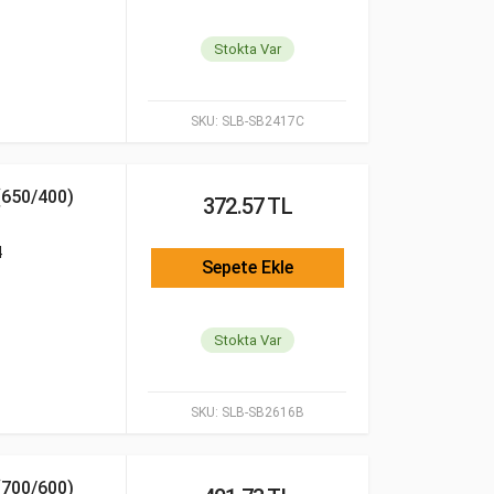
Stokta Var
SKU:
SLB-SB2417C
650/400)
372.57 TL
4
Sepete Ekle
Stokta Var
SKU:
SLB-SB2616B
700/600)