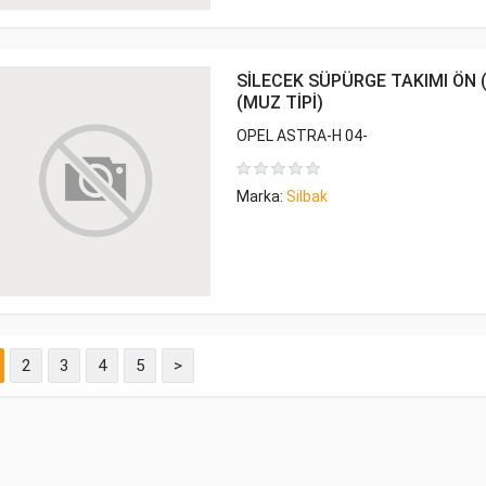
SİLECEK SÜPÜRGE TAKIMI ÖN (
(MUZ TİPİ)
OPEL ASTRA-H 04-
Marka:
Silbak
2
3
4
5
>