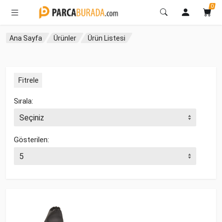
0
Ana Sayfa
Ürünler
Ürün Listesi
Fitrele
Sırala:
Gösterilen: