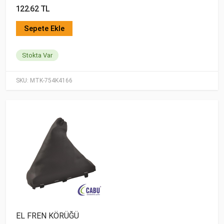
122.62 TL
Sepete Ekle
Stokta Var
SKU:
MTK-754K4166
EL FREN KÖRÜĞÜ