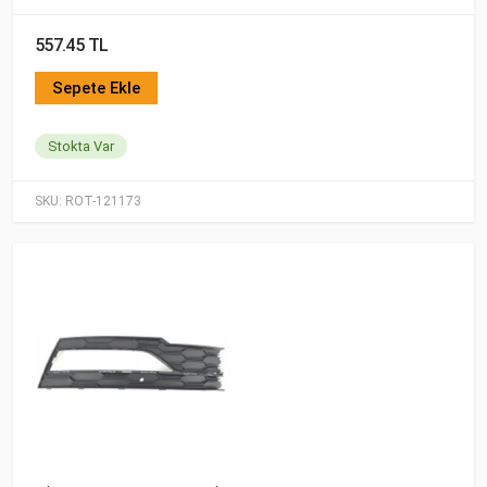
557.45 TL
Sepete Ekle
Stokta Var
SKU:
ROT-121173