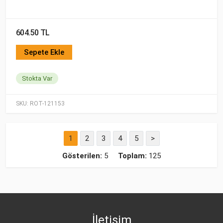
604.50 TL
Sepete Ekle
Stokta Var
SKU:
ROT-121153
1
2
3
4
5
>
Gösterilen:
5
Toplam:
125
İletişim