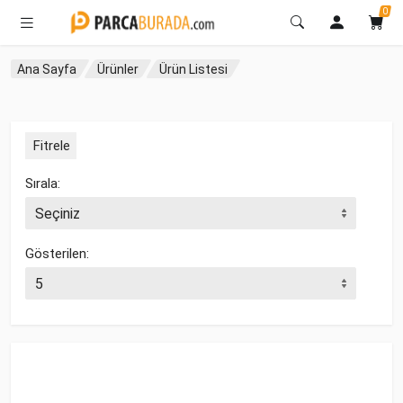
0
Ana Sayfa
Ürünler
Ürün Listesi
Fitrele
Sırala:
Gösterilen: