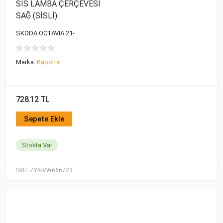
SİS LAMBA ÇERÇEVESİ
SAĞ (SİSLİ)
SKODA OCTAVIA 21-
Marka:
Kaporta
728.12 TL
Sepete Ekle
Stokta Var
SKU:
ZYK-VW666723