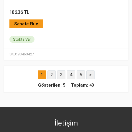
106.36 TL
Sepete Ekle
Stokta Var
SKU:
90463427
1
2
3
4
5
>
Gösterilen:
5
Toplam:
40
İletişim