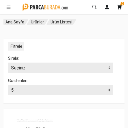
0
Ana Sayfa
Ürünler
Ürün Listesi
Fitrele
Sırala:
Gösterilen: