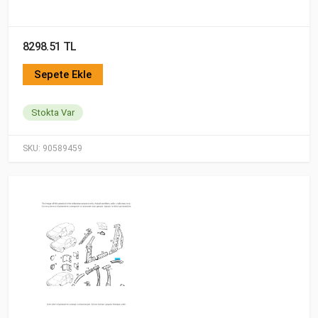
8298.51 TL
Sepete Ekle
Stokta Var
SKU:
90589459