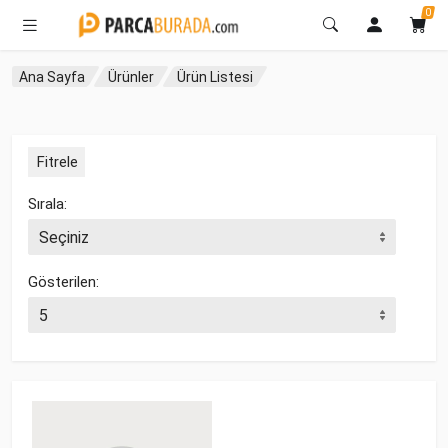
0
Ana Sayfa
Ürünler
Ürün Listesi
Fitrele
Sırala:
Gösterilen: