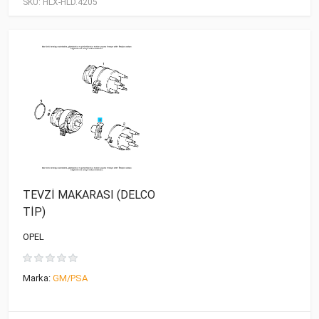
SKU:
HLX-HLD.4205
TEVZİ MAKARASI (DELCO
TİP)
OPEL
Marka:
GM/PSA