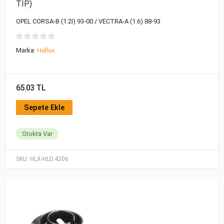
TİP)
OPEL CORSA-B (1.2I) 93-00 / VECTRA-A (1.6) 88-93
Marka:
Hellux
65.03 TL
Sepete Ekle
Stokta Var
SKU:
HLX-HLD.4206