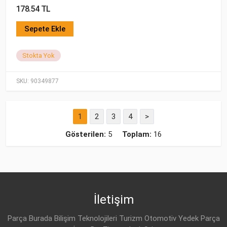
178.54 TL
Sepete Ekle
Stokta Yok
SKU:
90349877
1
2
3
4
>
Gösterilen:
5
Toplam:
16
İletişim
Parça Burada Bilişim Teknolojileri Turizm Otomotiv Yedek Parça