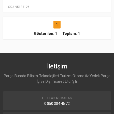
SKU:
95183126
1
Gösterilen:
1
Toplam:
1
İletişim
Parça Burada Bilişim Teknolojileri Turizm Otomotiv Yedek Parça
İç ve Dış Ticaret Ltd. Şti.
TELEFON NUMARASI
0 850 304 46 72