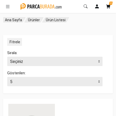
0
Ana Sayfa
Ürünler
Ürün Listesi
Fitrele
Sırala:
Gösterilen: