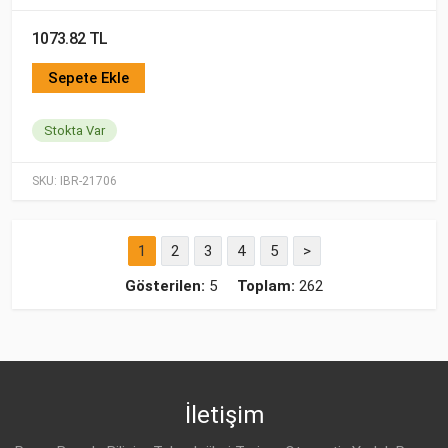
1073.82 TL
Sepete Ekle
Stokta Var
SKU:
IBR-21706
1
2
3
4
5
>
Gösterilen:
5
Toplam:
262
İletişim