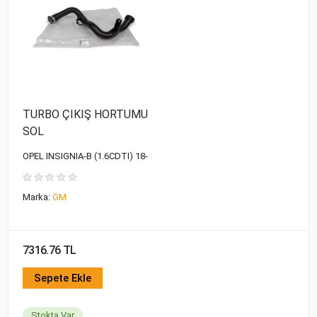
TURBO ÇIKIŞ HORTUMU
SOL
OPEL INSIGNIA-B (1.6CDTI) 18-
Marka:
GM
7316.76 TL
Sepete Ekle
Stokta Var