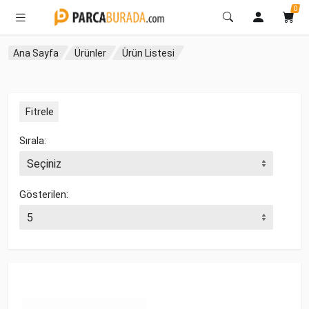
0
Ana Sayfa
Ürünler
Ürün Listesi
Fitrele
Sırala:
Gösterilen: