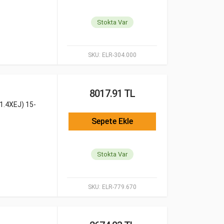
Stokta Var
SKU:
ELR-304.000
8017.91 TL
1.4XEJ) 15-
Sepete Ekle
Stokta Var
SKU:
ELR-779.670