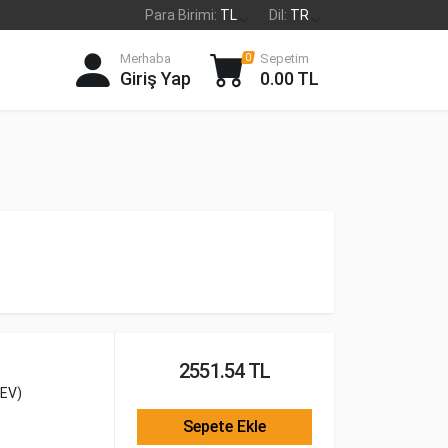
Para Birimi:
TL
Dil:
TR
Merhaba
Sepetim
0
Giriş Yap
0.00 TL
2551.54 TL
EV)
Sepete Ekle