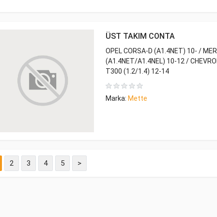
ÜST TAKIM CONTA
OPEL CORSA-D (A1.4NET) 10- / MER
(A1.4NET/A1.4NEL) 10-12 / CHEVR
T300 (1.2/1.4) 12-14
Marka:
Mette
2
3
4
5
>