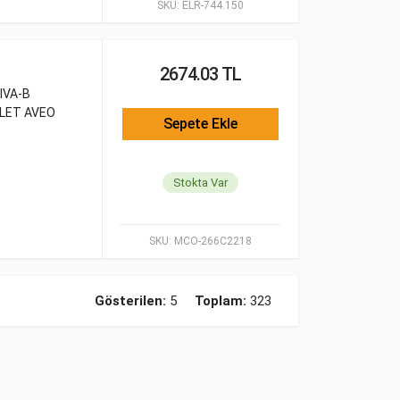
SKU:
ELR-744.150
2674.03 TL
IVA-B
OLET AVEO
Sepete Ekle
Stokta Var
SKU:
MCO-266C2218
Gösterilen:
5
Toplam:
323