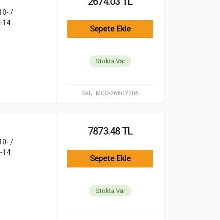
2674.03 TL
0- /
-14
Sepete Ekle
Stokta Var
SKU:
MCO-266C2206
7873.48 TL
0- /
-14
Sepete Ekle
Stokta Var