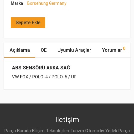
Marka
Borsehung Germany
Sepete Ekle
0
Açıklama
OE
Uyumlu Araçlar
Yorumlar
ABS SENSÖRÜ ARKA SAĞ
VW FOX / POLO-4 / POLO-5 / UP
OE Numaraları
Bu ürün hakkında herhangi bir yorum yapılmamıştır.
Marka
Model
Yakıp Tipi
Motor Hacmi
İletişim
Parça Burada Bilişim Teknolojileri Turizm Otomotiv Yedek Parça