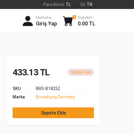
Para Birimi:
TL
Dil:
TR
Merhaba
Sepetim
0
Giriş Yap
0.00 TL
433.13 TL
Stokta Yok
SKU
BRS-B18252
Marka
Borsehung Germany
Sepete Ekle