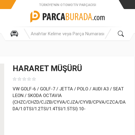
TÜRKIYE'NIN OTOMOTIV PARÇACISI
HARARET MÜŞÜRÜ
VW GOLF-6 / GOLF-7 / JETTA / POLO / AUDI A3 / SEAT
LEON / SKODA OCTAVIA
(CHZC/CHZD/CJZB/CYVA/CJZA/CYVB/CPVA/CZCA/DA
DA/1.0TSI/1.2TSI/1.4TSI/1.5TSI) 10-