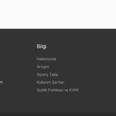
ıp Tipi
Motor Hacmi
Bilgi
Hakkımızda
İletişim
Sipariş Takip
om
Kullanım Şartları
Gizlilik Politikası ve KVKK