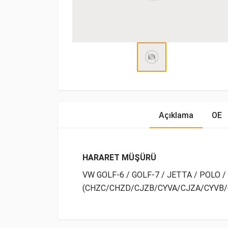
Açıklama
OE
HARARET MÜŞÜRÜ
VW GOLF-6 / GOLF-7 / JETTA / POLO /
(CHZC/CHZD/CJZB/CYVA/CJZA/CYVB/CP
OE Numaraları
Bu ürün hakkında herhangi bir yorum yapılma