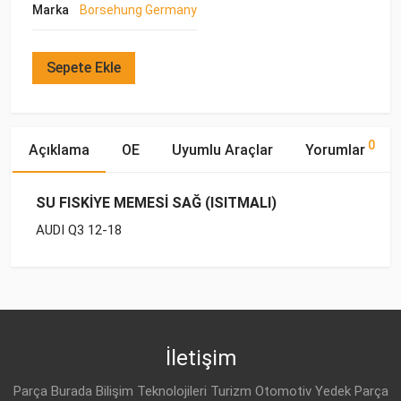
Marka
Borsehung Germany
Sepete Ekle
0
Açıklama
OE
Uyumlu Araçlar
Yorumlar
SU FISKİYE MEMESİ SAĞ (ISITMALI)
AUDI Q3 12-18
OE Numaraları
Bu ürün hakkında herhangi bir yorum yapılmamıştır.
Marka
Model
Yakıp Tipi
Motor Hacmi
İletişim
Parça Burada Bilişim Teknolojileri Turizm Otomotiv Yedek Parça