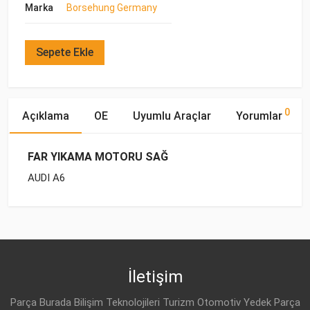
Marka
Borsehung Germany
Sepete Ekle
0
Açıklama
OE
Uyumlu Araçlar
Yorumlar
FAR YIKAMA MOTORU SAĞ
AUDI A6
OE Numaraları
Bu ürün hakkında herhangi bir yorum yapılmamıştır.
Marka
Model
Yakıp Tipi
Motor Hacmi
İletişim
Parça Burada Bilişim Teknolojileri Turizm Otomotiv Yedek Parça