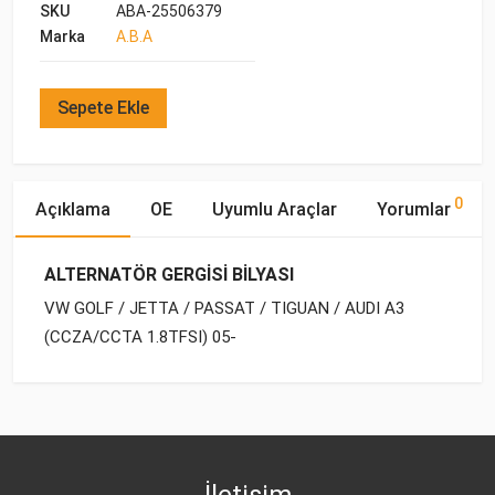
SKU
ABA-25506379
Marka
A.B.A
Sepete Ekle
0
Açıklama
OE
Uyumlu Araçlar
Yorumlar
ALTERNATÖR GERGİSİ BİLYASI
VW GOLF / JETTA / PASSAT / TIGUAN / AUDI A3
(CCZA/CCTA 1.8TFSI) 05-
OE Numaraları
Bu ürün hakkında herhangi bir yorum yapılmamıştır.
Marka
Model
Yakıp Tipi
Motor Hacmi
İletişim