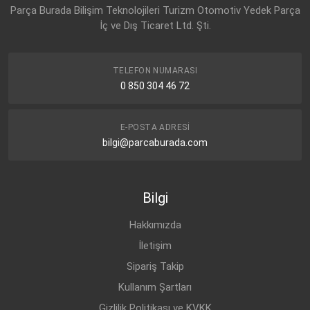
OPEL
ASTRA-J (2010-)
DİZEL
2.0 CDTI
Parça Burada Bilişim Teknolojileri Turizm Otomotiv Yedek Parça
İç ve Dış Ticaret Ltd. Şti.
OPEL
INSIGNIA-A (2009-)
DİZEL
2.0 CDTI
OPEL
INSIGNIA-A (2009-)
DİZEL
2.0 CDTI
TELEFON NUMARASI
OPEL
INSIGNIA-A (2009-)
DİZEL
2.0 CDTI
0 850 304 46 72
E-POSTA ADRESI
bilgi@parcaburada.com
Bilgi
Hakkımızda
İletişim
Sipariş Takip
Kullanım Şartları
Gizlilik Politikası ve KVKK