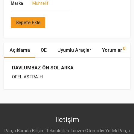
Marka
Muhtelif
Sepete Ekle
0
Açıklama
OE
Uyumlu Araçlar
Yorumlar
DAVLUMBAZ ÖN SOL ARKA
OPEL ASTRA-H
OE Numaraları
Bu ürün hakkında herhangi bir yorum yapılmamıştır.
Marka
Model
Yakıp Tipi
Motor Hacmi
OPEL
OPEL
ASTRA-H (2004-)
BENZİN
1.6
1106011
OPEL
ASTRA-H (2004-)
BENZİN
1.6
İletişim
OPEL
13125604
OPEL
ASTRA-H (2004-)
BENZİN
1.8
Parça Burada Bilişim Teknolojileri Turizm Otomotiv Yedek Parça