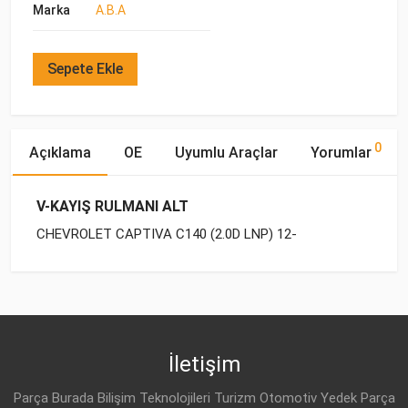
Marka
A.B.A
Sepete Ekle
0
Açıklama
OE
Uyumlu Araçlar
Yorumlar
V-KAYIŞ RULMANI ALT
CHEVROLET CAPTIVA C140 (2.0D LNP) 12-
OE Numaraları
Bu ürün hakkında herhangi bir yorum yapılmamıştır.
Yakıp
Motor
Marka
Model
Tipi
Hacmi
DAEWOO
96868478
CHEVROLET
CAPTIVA C140 (2011-
DİZEL
2.0 D 4X2
2018)
İletişim
OPEL
96868478
Parça Burada Bilişim Teknolojileri Turizm Otomotiv Yedek Parça