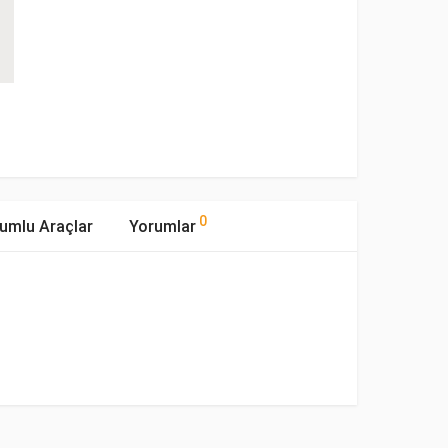
0
umlu Araçlar
Yorumlar
mıştır.
pi
Motor Hacmi