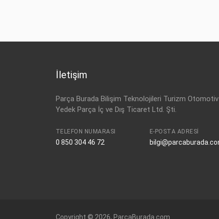
İletişim
Parça Burada Bilişim Teknolojileri Turizm Otomotiv
Yedek Parça İç ve Dış Ticaret Ltd. Şti.
TELEFON NUMARASI
E-POSTA ADRESI
0 850 304 46 72
bilgi@parcaburada.c
Copyright © 2026, ParcaBurada.com