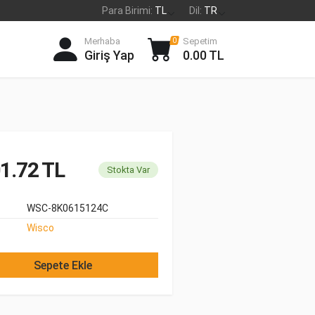
Para Birimi:
TL
Dil:
TR
Merhaba
Sepetim
0
Giriş Yap
0.00 TL
1.72 TL
Stokta Var
WSC-8K0615124C
Wisco
Sepete Ekle