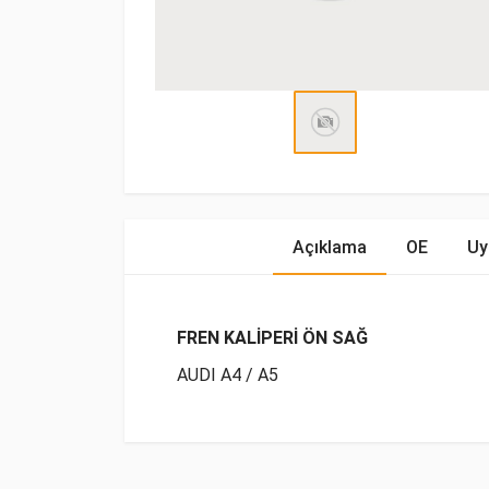
Açıklama
OE
Uy
FREN KALİPERİ ÖN SAĞ
AUDI A4 / A5
OE Numaraları
Bu ürün hakkında herhangi bir yorum yapılma
Marka
Model
Yakıp Ti