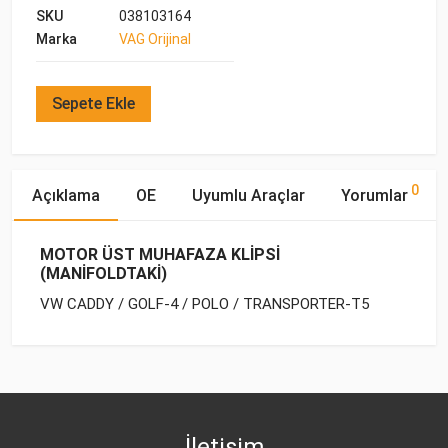
SKU
038103164
Marka
VAG Orijinal
Sepete Ekle
0
Açıklama
OE
Uyumlu Araçlar
Yorumlar
MOTOR ÜST MUHAFAZA KLİPSİ
(MANİFOLDTAKİ)
VW CADDY / GOLF-4 / POLO / TRANSPORTER-T5
OE Numaraları
Bu ürün hakkında herhangi bir yorum yapılmamıştır.
Marka
Model
Yakıp Tipi
Motor Hacmi
İletişim