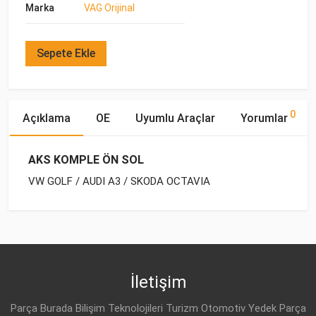
Marka
VAG Orijinal
Sepete Ekle
0
Açıklama
OE
Uyumlu Araçlar
Yorumlar
AKS KOMPLE ÖN SOL
VW GOLF / AUDI A3 / SKODA OCTAVIA
OE Numaraları
Bu ürün hakkında herhangi bir yorum yapılmamıştır.
Marka
Model
Yakıp Tipi
Motor Hacmi
İletişim
Parça Burada Bilişim Teknolojileri Turizm Otomotiv Yedek Parça