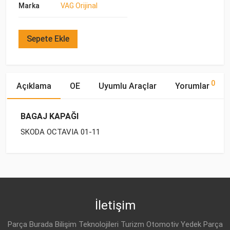
Marka
VAG Orijinal
Sepete Ekle
0
Açıklama
OE
Uyumlu Araçlar
Yorumlar
BAGAJ KAPAĞI
SKODA OCTAVIA 01-11
OE Numaraları
Bu ürün hakkında herhangi bir yorum yapılmamıştır.
Marka
Model
Yakıp Tipi
Motor Hacmi
İletişim
Parça Burada Bilişim Teknolojileri Turizm Otomotiv Yedek Parça