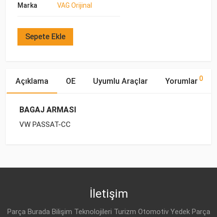
Marka
VAG Orijinal
Sepete Ekle
0
Açıklama
OE
Uyumlu Araçlar
Yorumlar
BAGAJ ARMASI
VW PASSAT-CC
OE Numaraları
Bu ürün hakkında herhangi bir yorum yapılmamıştır.
Marka
Model
Yakıp Tipi
Motor Hacmi
İletişim
Parça Burada Bilişim Teknolojileri Turizm Otomotiv Yedek Parça