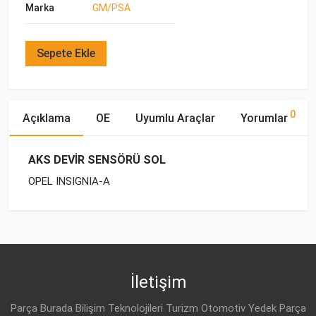
Marka
GM/PSA
Sepete Ekle
0
Açıklama
OE
Uyumlu Araçlar
Yorumlar
AKS DEVİR SENSÖRÜ SOL
OPEL INSIGNIA-A
OE Numaraları
Bu ürün hakkında herhangi bir yorum yapılmamıştır.
Marka
Model
Yakıp Tipi
Motor Hacmi
İletişim
Parça Burada Bilişim Teknolojileri Turizm Otomotiv Yedek Parça