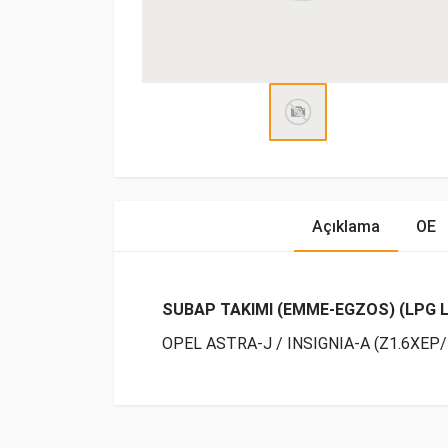
Açıklama
OE
SUBAP TAKIMI (EMME-EGZOS) (LPG L
OPEL ASTRA-J / INSIGNIA-A (Z1.6XEP/
OE Numaraları
Bu ürün hakkında herhangi bir yorum yapılma
Marka
Model