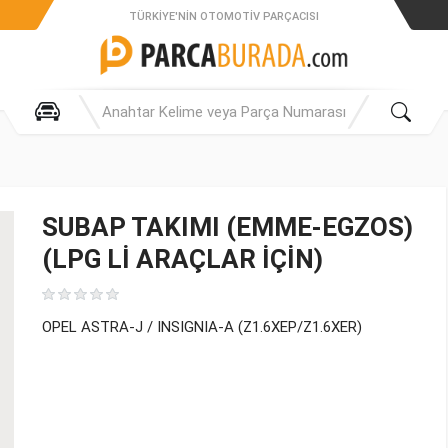
TÜRKIYE'NIN OTOMOTIV PARÇACISI
SUBAP TAKIMI (EMME-EGZOS)
(LPG Lİ ARAÇLAR İÇİN)
OPEL ASTRA-J / INSIGNIA-A (Z1.6XEP/Z1.6XER)