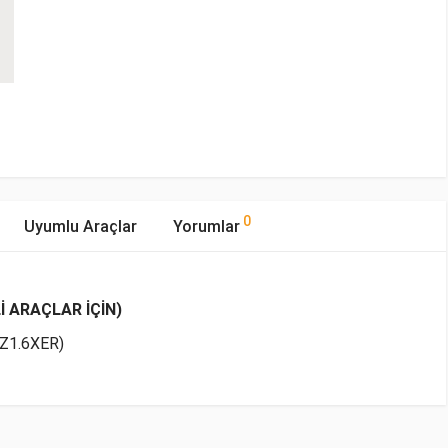
0
Uyumlu Araçlar
Yorumlar
İ ARAÇLAR İÇİN)
Z1.6XER)
mıştır.
Yakıp Tipi
Motor Hacmi