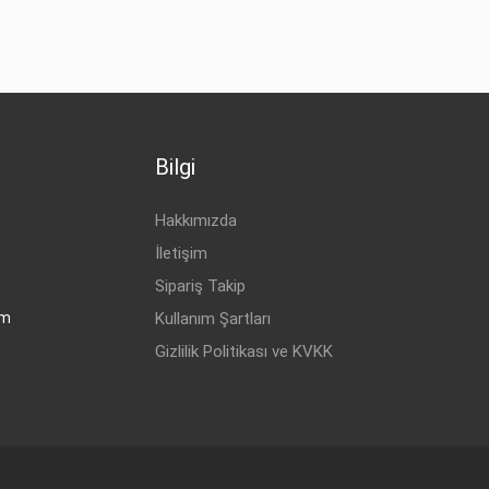
BENZİN
1.6
BENZİN
1.6
BENZİN
1.6
BENZİN
1.6
Bilgi
BENZİN
1.6
BENZİN
1.6
Hakkımızda
İletişim
Sipariş Takip
om
Kullanım Şartları
Gizlilik Politikası ve KVKK