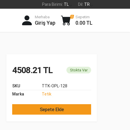
Para Birimi:
TL
Dil:
TR
Merhaba
Sepetim
0
Giriş Yap
0.00 TL
4508.21 TL
Stokta Var
SKU
TTK-OPL-128
Marka
Tetik
Sepete Ekle