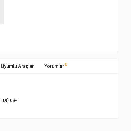
0
Uyumlu Araçlar
Yorumlar
TDI) 08-
mıştır.
Tipi
Motor Hacmi