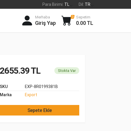
Para Birimi:
TL
Dil:
TR
Merhaba
Sepetim
0
Giriş Yap
0.00 TL
2655.39 TL
Stokta Var
SKU
EXP-8R0199381B
Marka
Export
Sepete Ekle