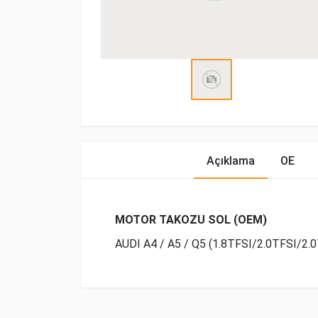
Açıklama
OE
MOTOR TAKOZU SOL (OEM)
AUDI A4 / A5 / Q5 (1.8TFSI/2.0TFSI/2.0
OE Numaraları
Bu ürün hakkında herhangi bir yorum yapılma
Marka
Model
Yakıp 