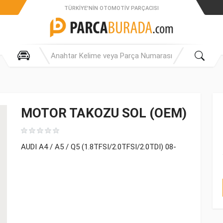
TÜRKIYE'NIN OTOMOTIV PARÇACISI
MOTOR TAKOZU SOL (OEM)
AUDI A4 / A5 / Q5 (1.8TFSI/2.0TFSI/2.0TDI) 08-