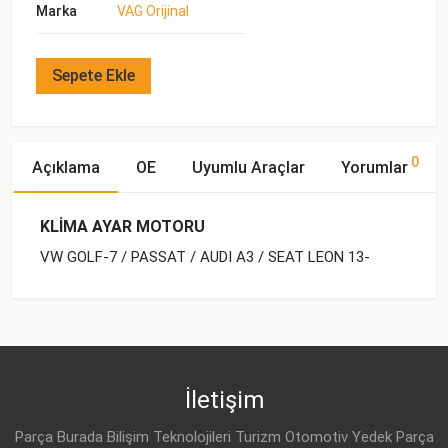
Marka
VAG Orijinal
Sepete Ekle
0
Açıklama
OE
Uyumlu Araçlar
Yorumlar
KLİMA AYAR MOTORU
VW GOLF-7 / PASSAT / AUDI A3 / SEAT LEON 13-
OE Numaraları
Bu ürün hakkında herhangi bir yorum yapılmamıştır.
Marka
Model
Yakıp Tipi
Motor Hacmi
İletişim
Parça Burada Bilişim Teknolojileri Turizm Otomotiv Yedek Parça