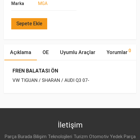
Marka
MGA
Sepete Ekle
0
Açıklama
OE
Uyumlu Araçlar
Yorumlar
FREN BALATASI ÖN
VW TIGUAN / SHARAN / AUDI Q3 07-
OE Numaraları
Bu ürün hakkında herhangi bir yorum yapılmamıştır.
Marka
Model
Yakıp Tipi
Motor Hacmi
VW
VW
TIGUAN (2007-)
BENZİN
1.4 TSI
5N0 698 151
VW
TIGUAN (2007-)
BENZİN
2.0 TFSI
İletişim
VW
TIGUAN (2007-)
BENZİN
2.0 TFSI
Parça Burada Bilişim Teknolojileri Turizm Otomotiv Yedek Parça