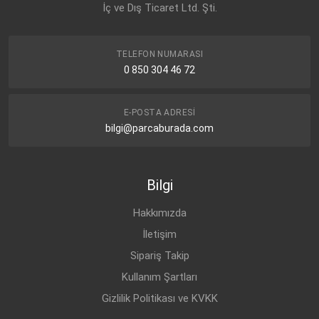
İç ve Dış Ticaret Ltd. Şti.
VW
TIGUAN (2007-)
DİZEL
2.0 TDI
VW
TIGUAN (2007-)
DİZEL
2.0 TDI
TELEFON NUMARASI
0 850 304 46 72
E-POSTA ADRESI
bilgi@parcaburada.com
Bilgi
Hakkımızda
İletişim
Sipariş Takip
Kullanım Şartları
Gizlilik Politikası ve KVKK