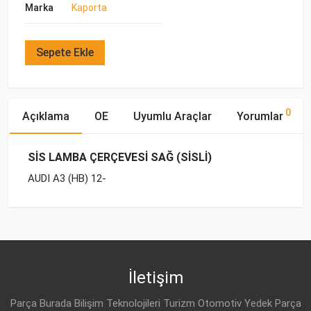
Marka
Kaporta
Sepete Ekle
0
Açıklama
OE
Uyumlu Araçlar
Yorumlar
SİS LAMBA ÇERÇEVESİ SAĞ (SİSLİ)
AUDI A3 (HB) 12-
OE Numaraları
Bu ürün hakkında herhangi bir yorum yapılmamıştır.
Marka
Model
Yakıp Tipi
Motor Hacmi
İletişim
Parça Burada Bilişim Teknolojileri Turizm Otomotiv Yedek Parça