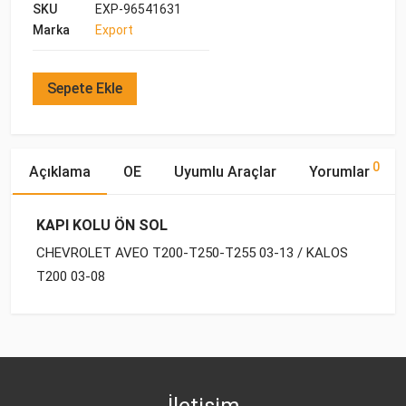
SKU
EXP-96541631
Marka
Export
Sepete Ekle
0
Açıklama
OE
Uyumlu Araçlar
Yorumlar
KAPI KOLU ÖN SOL
CHEVROLET AVEO T200-T250-T255 03-13 / KALOS
T200 03-08
OE Numaraları
Bu ürün hakkında herhangi bir yorum yapılmamıştır.
Yakıp
Motor
Marka
Model
Tipi
Hacmi
DAEWOO
96541631
CHEVROLET
AVEO T250-T255 (2006-
BENZİN
1.2 8V
2011)
İletişim