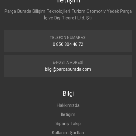
CHEVROLET
AVEO T250-T255 (2006-
BENZİN
1.4 16V
Parça Burada Bilişim Teknolojileri Turizm Otomotiv Yedek Parça
2011)
İç ve Dış Ticaret Ltd. Şti.
CHEVROLET
KALOS T200 (2003-
BENZİN
1.2 8V
2008)
CHEVROLET
KALOS T200 (2003-
BENZİN
1.4 8V
TELEFON NUMARASI
2008)
0 850 304 46 72
CHEVROLET
KALOS T200 (2003-
BENZİN
1.4 16V
2008)
E-POSTA ADRESI
CHEVROLET
KALOS T200 (2003-
BENZİN
1.4 16V
bilgi@parcaburada.com
2008)
CHEVROLET
KALOS T200 (2003-
BENZİN
1.4 16V
2008)
Bilgi
CHEVROLET
AVEO T250-T255 (2006-
BENZİN
1.2 16V
2011)
Hakkımızda
CHEVROLET
AVEO T250-T255 (2006-
BENZİN
1.2 16V
2011)
İletişim
Sipariş Takip
CHEVROLET
AVEO T250-T255 (2006-
BENZİN
1.4 16V
2011)
Kullanım Şartları