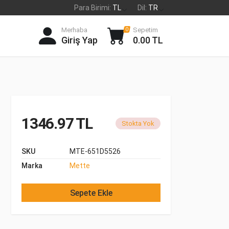
Para Birimi:
TL
Dil:
TR
Merhaba
Sepetim
0
Giriş Yap
0.00 TL
1346.97 TL
Stokta Yok
SKU
MTE-651D5526
Marka
Mette
Sepete Ekle