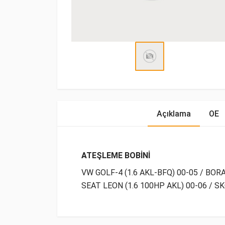
Açıklama
OE
ATEŞLEME BOBİNİ
VW GOLF-4 (1.6 AKL-BFQ) 00-05 / BORA 
SEAT LEON (1.6 100HP AKL) 00-06 / SK
OE Numaraları
Bu ürün hakkında herhangi bir yorum yapılma