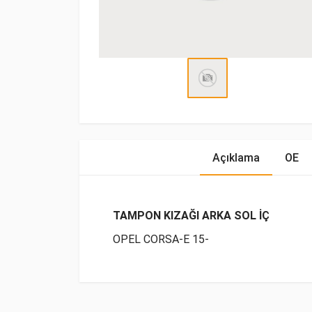
Açıklama
OE
TAMPON KIZAĞI ARKA SOL İÇ
OPEL CORSA-E 15-
OE Numaraları
Bu ürün hakkında herhangi bir yorum yapılma
Marka
Model
Yakı