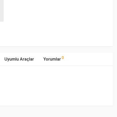
0
Uyumlu Araçlar
Yorumlar
mıştır.
p Tipi
Motor Hacmi