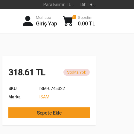
Para Birimi:
TL
Dil:
TR
Merhaba
Sepetim
0
Giriş Yap
0.00 TL
318.61 TL
Stokta Yok
SKU
ISM-0745322
Marka
ISAM
Sepete Ekle