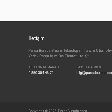
İletişim
Parça Burada Bilişim Teknolojileri Turizm Otomotiv
Yedek Parça İç ve Dış Ticaret Ltd. Şti.
TELEFON NUMARASI
E-POSTA ADRESI
0 850 304 46 72
bilgi@parcaburada.c
Copyright © 2026, ParcaBurada.com