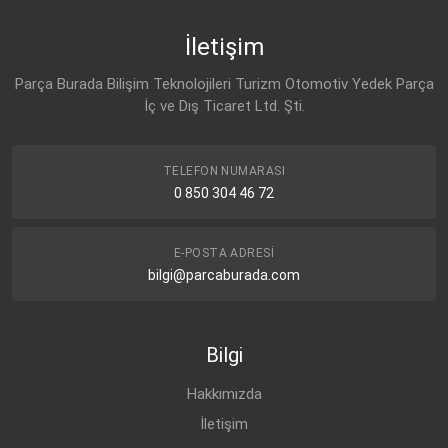
02E 398 051
İletişim
VW
02E 305 051 C
Parça Burada Bilişim Teknolojileri Turizm Otomotiv Yedek Parça
AUDI
İç ve Dış Ticaret Ltd. Şti.
02E 305 051 B
SEAT
02E 305 051 B
TELEFON NUMARASI
0 850 304 46 72
SKODA
02E 305 051 B
E-POSTA ADRESI
VW
02E 305 051 B
bilgi@parcaburada.com
AUDI
02E 305 051 C
Bilgi
SEAT
02E 305 051 C
Hakkımızda
SKODA
İletişim
02E 305 051 C