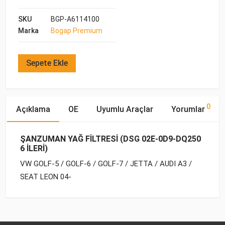
SKU
BGP-A6114100
Marka
Bogap Premium
Sepete Ekle
0
Açıklama
OE
Uyumlu Araçlar
Yorumlar
ŞANZUMAN YAĞ FİLTRESİ (DSG 02E-0D9-DQ250
6 İLERİ)
VW GOLF-5 / GOLF-6 / GOLF-7 / JETTA / AUDI A3 /
SEAT LEON 04-
OE Numaraları
Bu ürün hakkında herhangi bir yorum yapılmamıştır.
Marka
Model
Yakıp Tipi
Motor Hacmi
VW