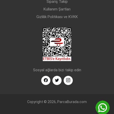
Sipariş Takip
VW
02E 305 051 D
Kullanım Şartları
Gizlilik Politikası ve KVKK
AUDI
2E 305 051 B
SEAT
2E 305 051 B
SKODA
2E 305 051 B
VW
2E 305 051 B
Sosyal ağlarda bizi takip edin
AUDI
2E 305 051 C
SEAT
2E 305 051 C
SKODA
2E 305 051 C
Copyright © 2026, ParcaBurada.com
VW
2E 305 051 C