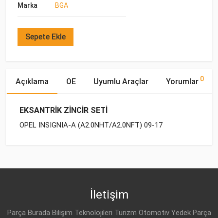
Marka
BGA
Sepete Ekle
0
Açıklama
OE
Uyumlu Araçlar
Yorumlar
EKSANTRİK ZİNCİR SETİ
OPEL INSIGNIA-A (A2.0NHT/A2.0NFT) 09-17
OE Numaraları
Bu ürün hakkında herhangi bir yorum yapılmamıştır.
Marka
Model
Yakıp Tipi
Motor Hacmi
İletişim
Parça Burada Bilişim Teknolojileri Turizm Otomotiv Yedek Parça