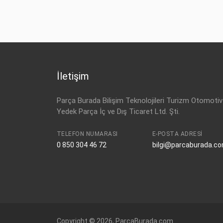
İletişim
Parça Burada Bilişim Teknolojileri Turizm Otomotiv
Yedek Parça İç ve Dış Ticaret Ltd. Şti.
TELEFON NUMARASI
E-POSTA ADRESI
0 850 304 46 72
bilgi@parcaburada.c
Copyright © 2026, ParcaBurada.com