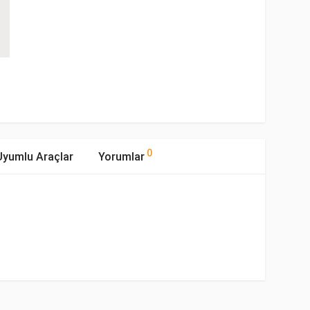
0
Uyumlu Araçlar
Yorumlar
mıştır.
ipi
Motor Hacmi