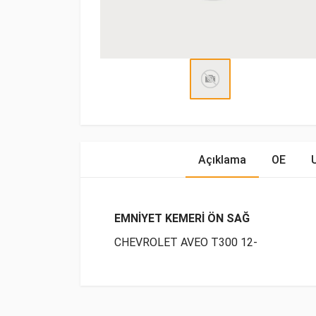
Açıklama
OE
EMNİYET KEMERİ ÖN SAĞ
CHEVROLET AVEO T300 12-
OE Numaraları
Bu ürün hakkında herhangi bir yorum yapılma
Marka
Model
Yakıp T