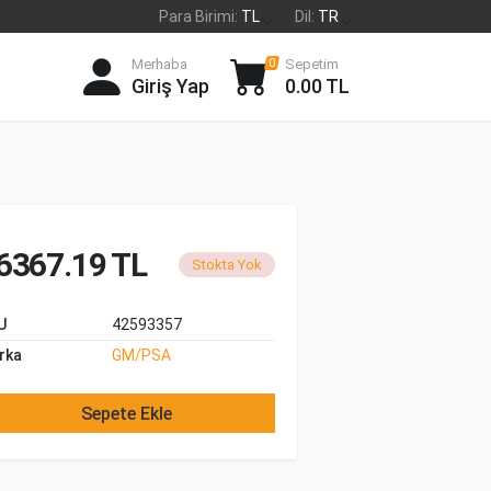
Para Birimi:
TL
Dil:
TR
Merhaba
Sepetim
0
Giriş Yap
0.00 TL
6367.19 TL
Stokta Yok
U
42593357
rka
GM/PSA
Sepete Ekle