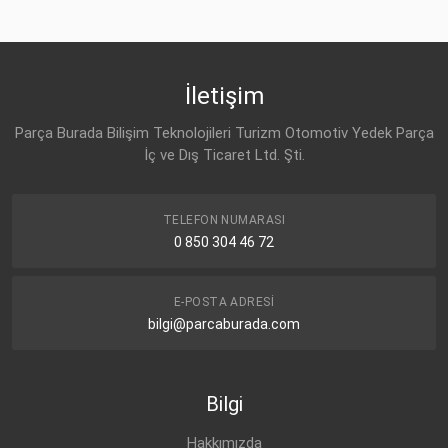
OE Numaraları
Bu ürün hakkında herhangi bir yorum yapılmamıştır.
Marka
Model
Yakıp Tipi
Motor Hacmi
İletişim
Parça Burada Bilişim Teknolojileri Turizm Otomotiv Yedek Parça
İç ve Dış Ticaret Ltd. Şti.
TELEFON NUMARASI
0 850 304 46 72
E-POSTA ADRESI
bilgi@parcaburada.com
Bilgi
Hakkımızda