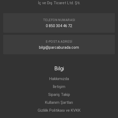
OPEL
İç ve Dış Ticaret Ltd. Şti.
OPEL
CORSA-C (2001-)
DİZEL
1.7 DTI 16V
97353973
OPEL
CORSA-C (2001-)
DİZEL
1.7 DI 16V
OPEL
97318476
TELEFON NUMARASI
OPEL
CORSA-C (2001-)
DİZEL
1.7 DTI 16V
0 850 304 46 72
OPEL
COMBO-C (2001-)
DİZEL
1.7 DI 16V
OPEL
COMBO-C (2001-)
DİZEL
1.7 DTI 16V
E-POSTA ADRESI
bilgi@parcaburada.com
Bilgi
Hakkımızda
İletişim
Sipariş Takip
Kullanım Şartları
Gizlilik Politikası ve KVKK