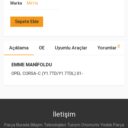
Marka
Mette
Sepete Ekle
0
Açıklama
OE
Uyumlu Araçlar
Yorumlar
EMME MANİFOLDU
OPEL CORSA-C (Y1.7TD/Y1.7TDL) 01-
OE Numaraları
Bu ürün hakkında herhangi bir yorum yapılmamıştır.
Marka
Model
Yakıp Tipi
Motor Hacmi
OPEL
OPEL
COMBO-C (2001-)
DİZEL
1.7 DI 16V
8 60 441
OPEL
COMBO-C (2001-)
DİZEL
1.7 DTI 16V
İletişim
OPEL
8 51 151
OPEL
CORSA-C (2001-)
DİZEL
1.7 DI 16V
Parça Burada Bilişim Teknolojileri Turizm Otomotiv Yedek Parça