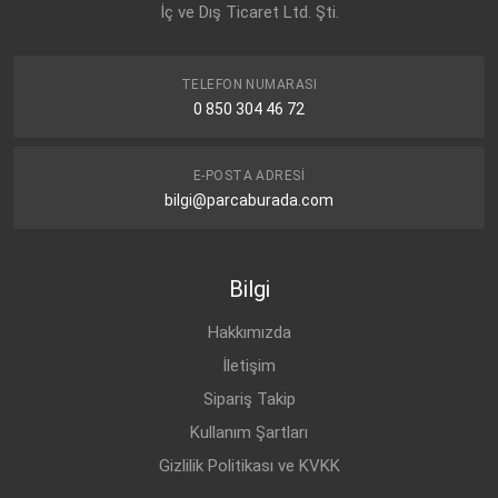
İç ve Dış Ticaret Ltd. Şti.
CHEVROLET
AVEO T300 (2012-
DİZEL
1.3 D
2015)
CHEVROLET
AVEO T300 (2012-
DİZEL
1.3 D
TELEFON NUMARASI
2015)
0 850 304 46 72
CHEVROLET
AVEO T300 (2012-
DİZEL
1.3 D
2015)
E-POSTA ADRESI
CHEVROLET
AVEO T300 (2012-
DİZEL
1.3 D
bilgi@parcaburada.com
2015)
CHEVROLET
AVEO T300 (2012-
BENZİN
1.4 16V
2015)
Bilgi
CHEVROLET
AVEO T300 (2012-
BENZİN
1.2 16V
2015)
Hakkımızda
CHEVROLET
AVEO T300 (2012-
BENZİN
1.2 16V
2015)
İletişim
Sipariş Takip
Kullanım Şartları
Gizlilik Politikası ve KVKK