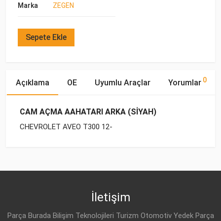
Marka
ZEGEN
Sepete Ekle
0
Açıklama
OE
Uyumlu Araçlar
Yorumlar
CAM AÇMA AAHATARI ARKA (SİYAH)
CHEVROLET AVEO T300 12-
OE Numaraları
Bu ürün hakkında herhangi bir yorum yapılmamıştır.
Yakıp
Motor
Marka
Model
Tipi
Hacmi
DAEWOO
95188249
CHEVROLET
AVEO T300 (2012-
BENZİN
1.4 16V
2015)
İletişim
DAEWOO
95460077
CHEVROLET
AVEO T300 (2012-
BENZİN
1.2 16V
Parça Burada Bilişim Teknolojileri Turizm Otomotiv Yedek Parça
2015)