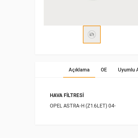
Açıklama
OE
Uyumlu A
HAVA FİLTRESİ
OPEL ASTRA-H (Z1.6LET) 04-
OE Numaraları
Bu ürün hakkında herhangi bir yorum yapılma
Marka
Model
Yak