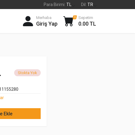
Para Birimi:
TL
Dil:
TR
Merhaba
Sepetim
0
Giriş Yap
0.00 TL
L
Stokta Yok
11155280
ar
e Ekle