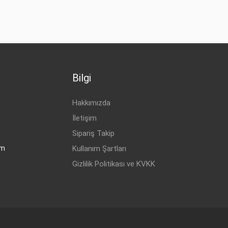
EL
1.9 CDTI 8V
EL
1.9 CDTI 16V
EL
1.9 CDTI 8V
EL
1.9 CDTI 16V
Bilgi
ZİN
1.6 T
EL
1.9 CDTI
Hakkımızda
EL
1.9 CDTI
İletişim
EL
1.9 CDTI
Sipariş Takip
om
Kullanım Şartları
1.6 CNG T
Gizlilik Politikası ve KVKK
EL
1.7 CDTI
EL
1.7 CDTI
ZİN
1.6 T
ZİN
1.6 T