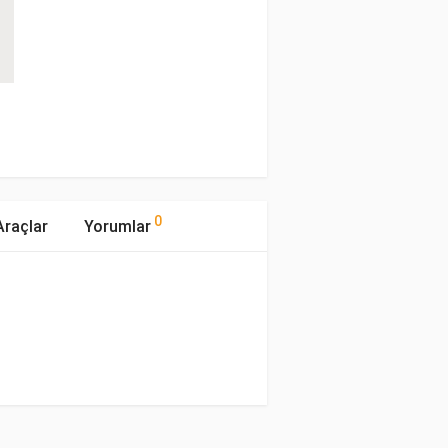
0
raçlar
Yorumlar
mıştır.
ıp Tipi
Motor Hacmi