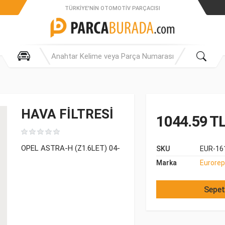
TÜRKIYE'NIN OTOMOTIV PARÇACISI
HAVA FİLTRESİ
1044.59 T
OPEL ASTRA-H (Z1.6LET) 04-
SKU
EUR-16
Marka
Eurorep
Sepet